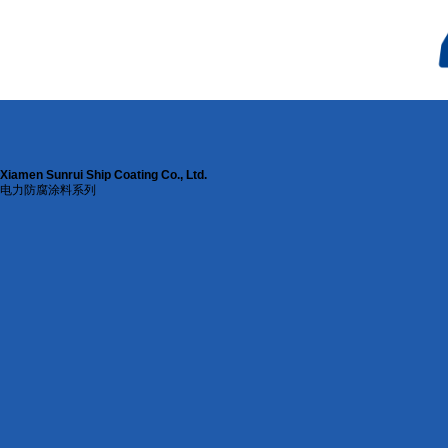
Xiamen Sunrui Ship Coating Co., Ltd.
电力防腐涂料系列