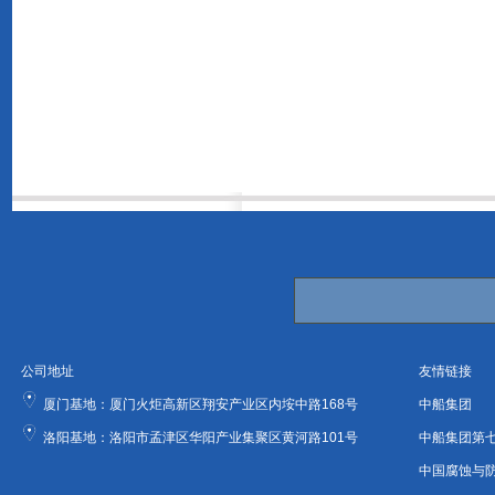
公司地址
友情链接
厦门基地：厦门火炬高新区翔安产业区内垵中路168号
中船集团
洛阳基地：洛阳市孟津区华阳产业集聚区黄河路101号
中船集团第
中国腐蚀与